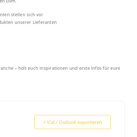
ken uvm.
nten stellen sich vor
dukten unserer Lieferanten
ranche – holt euch Inspirationen und erste Infos für eure
+ iCal / Outlook exportieren