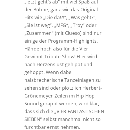
„Jetzt geht’s ab“ mit viel Spaß auf
der Bühne, ganz wie das Original
.
Hits wie
„Die da!?!“, „Was geht?“,
„Sie ist weg“, „MFG“, „Troy“
oder
„Zusammen“
(mit Clueso) sind nur
einige der Programm-Highlights
.
Hände hoch also für die
Vier
Gewinnt Tribute Show
! Hier wird
nach Herzenslust gehippt und
gehoppt
. Wenn dabei
halsbrecherische Tanzeinlagen zu
sehen sind oder plötzlich
Herbert-
Grönemeyer-Zeilen im Hip-Hop-
Sound
gerappt werden, wird klar,
dass sich die „VIER FANTASTISCHEN
SIEBEN“ selbst manchmal nicht so
furchtbar ernst nehmen.