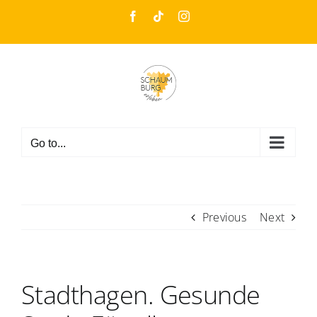
Skip
Facebook
Tiktok
Instagram
to
content
Go to...
Previous
Next
Stadthagen. Gesunde