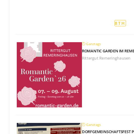
8TH
VERANSTALTUNGEN FÜR
AU
Ganztags
ROMANTIC GARDEN IM REM
Rittergut Remeringhausen
Ganztags
DORFGEMEINSCHAFTSFEST 