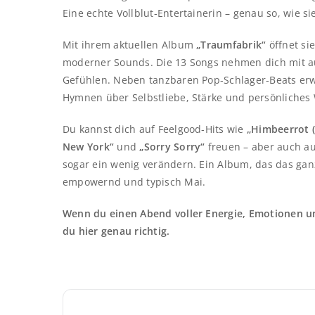
Eine echte Vollblut‑Entertainerin – genau so, wie si
Mit ihrem aktuellen Album
„Traumfabrik“
öffnet si
moderner Sounds. Die 13 Songs nehmen dich mit auf
Gefühlen. Neben tanzbaren Pop‑Schlager‑Beats erw
Hymnen über Selbstliebe, Stärke und persönliche
Du kannst dich auf Feelgood‑Hits wie
„Himbeerrot (
New York“
und
„Sorry Sorry“
freuen – aber auch auf
sogar ein wenig verändern. Ein Album, das das gan
empowernd und typisch Mai.
Wenn du einen Abend voller Energie, Emotionen un
du hier genau richtig.