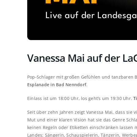
Vanessa Mai auf der La
Pop‑Schlager mit großen Gefühlen und tanzbaren 
Esplanade in Bad Nenndorf
.
Einlass ist um 18:00 Uhr, los geht’s um 19:30 Uhr.
T
Seit über zehn Jahren zeigt Vanessa Mai, dass sie vi
Mut und einer klaren Vision hat sie das Genre Schl
keinen Regeln oder Etiketten einschränken lassen m
Landes: Sängerin, Schauspielerin, Tänzerin, Werbe