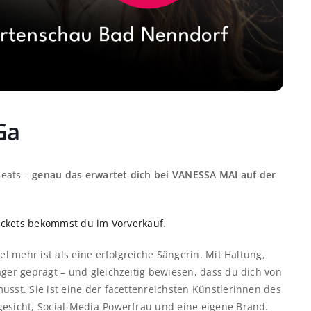
Ga
Beats –
genau das erwartet dich bei VANESSA MAI auf der
ickets bekommst du im Vorverkauf
.
el mehr ist als eine erfolgreiche Sängerin. Mit Haltung,
ager geprägt – und gleichzeitig bewiesen, dass du dich von
usst. Sie ist eine der facettenreichsten Künstlerinnen des
gesicht, Social‑Media‑Powerfrau und eine eigene Brand.