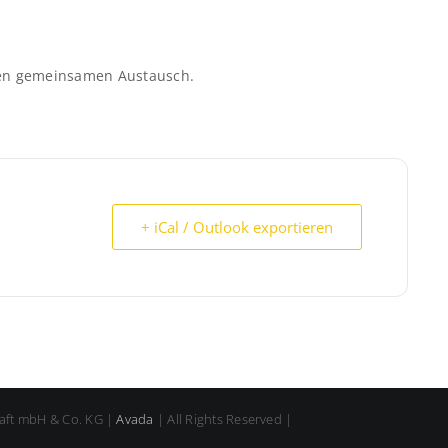
 den gemeinsamen Austausch.
+ iCal / Outlook exportieren
aft mbH & Co. KG |
Avada
| All Rights Reserved |