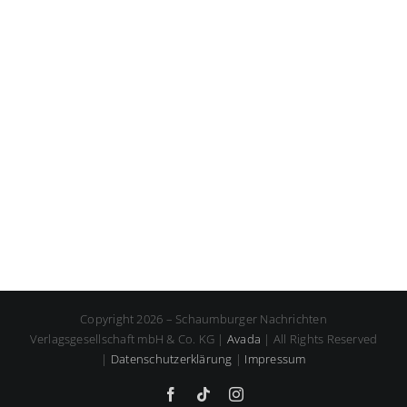
Copyright 2026 – Schaumburger Nachrichten
Verlagsgesellschaft mbH & Co. KG |
Avada
| All Rights Reserved
|
Datenschutzerklärung
|
Impressum
Facebook
Tiktok
Instagram