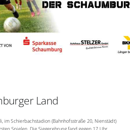
mburger Land
, im Schierbachstadion (Bahnhofsstraße 20, Nienstädt)
rsten Spielen. Die Siegerehrung fand gegen 17 Uhr