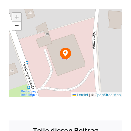
+
−
Leaflet
|
©
OpenStreetMap
Teile diesen Beitrag