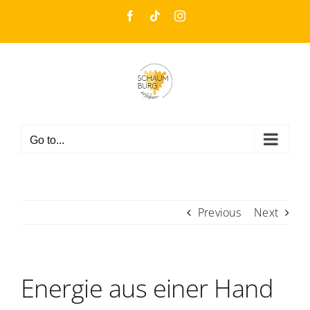
Skip
Facebook
Tiktok
Instagram
to
content
Go to...
Previous
Next
Energie aus einer Hand