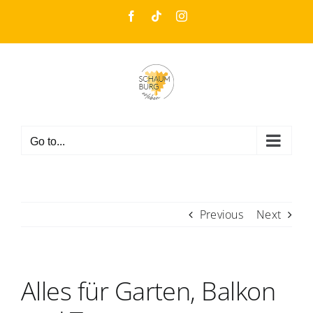
Skip
Facebook
Tiktok
Instagram
to
content
Go to...
Previous
Next
Alles für Garten, Balkon