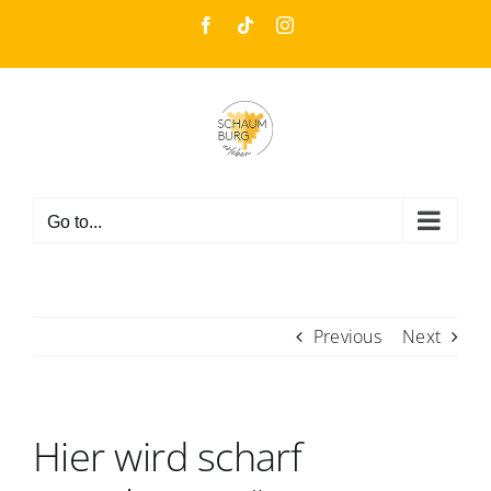
Skip
Facebook
Tiktok
Instagram
to
content
Go to...
Previous
Next
Hier wird scharf