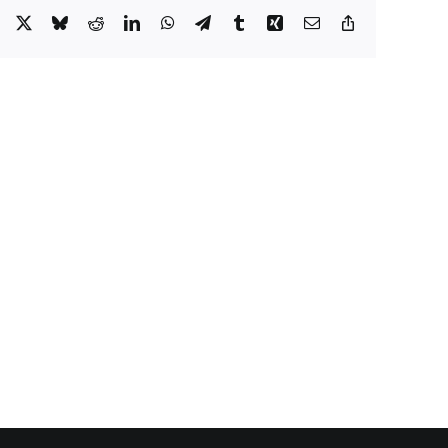
Facebook
X
Bluesky
Reddit
LinkedIn
WhatsApp
Telegram
Tumblr
Xing
Email
Copy
Link