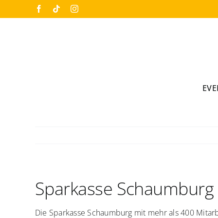
Skip
Facebook
Tiktok
Instagram
to
content
EVE
Sparkasse Schaumburg
Die Sparkasse Schaumburg mit mehr als 400 Mitarb