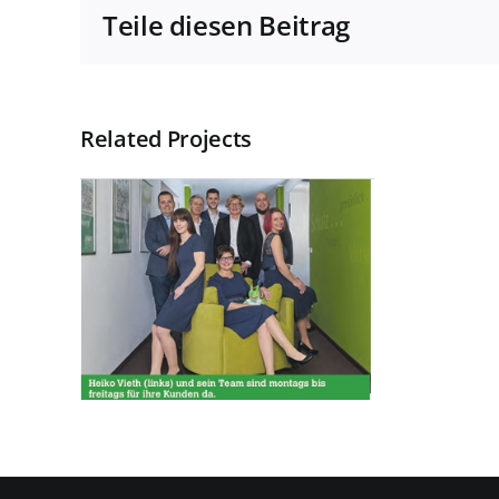
Teile diesen Beitrag
Related Projects
agentur
h