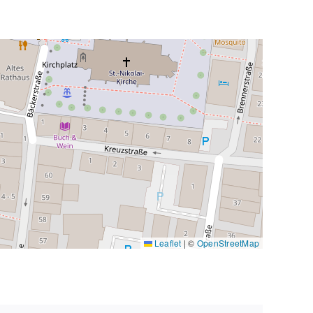
Leaflet
|
©
OpenStreetMap