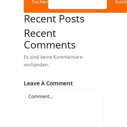
Suchen
Such
Recent Posts
Recent
Comments
Es sind keine Kommentare
vorhanden.
Leave A Comment
Comment