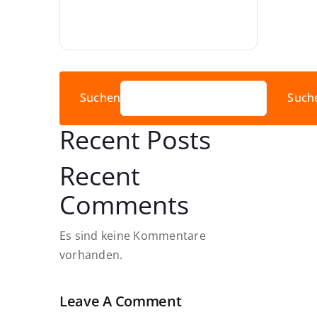
Suchen
Such
Recent Posts
Recent
Comments
Es sind keine Kommentare
vorhanden.
Leave A Comment