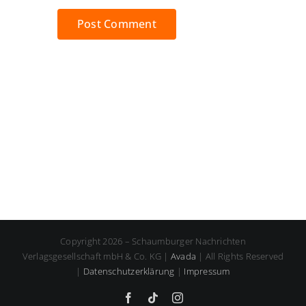
Copyright 2026 – Schaumburger Nachrichten
Verlagsgesellschaft mbH & Co. KG |
Avada
| All Rights Reserved
|
Datenschutzerklärung
|
Impressum
Facebook
Tiktok
Instagram