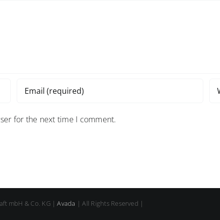
ser for the next time I comment.
aft mbH & Co. KG |
Avada
| All Rights Reserved |