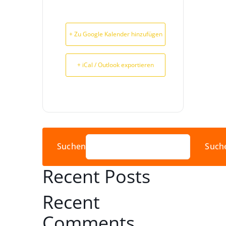
+ Zu Google Kalender hinzufügen
+ iCal / Outlook exportieren
Suchen
Such
Recent Posts
Recent
Comments