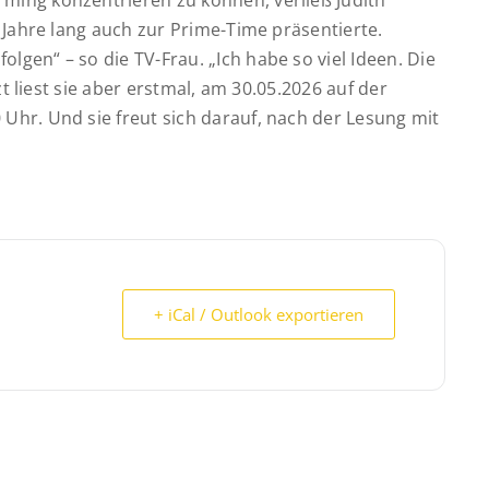
ing konzentrieren zu können, verließ Judith
 Jahre lang auch zur Prime-Time präsentierte.
lgen“ – so die TV-Frau.
„Ich habe so viel Ideen. Die
zt liest sie aber erstmal, am 30.05.2026 auf der
 Uhr.
Und sie freut sich darauf, nach der Lesung mit
+ iCal / Outlook exportieren