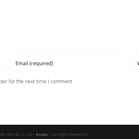
ser for the next time I comment.
aft mbH & Co. KG |
Avada
| All Rights Reserved |