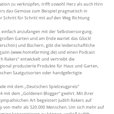
tion zu verknüpfen, trifft sowohl Herz als auch Hirn
kers das Gemüse zum Beispiel pragmatisch in
r Schritt für Schritt mit auf den Weg Richtung
, einfach anzufangen mit der Selbstversorgung.
 großen Garten und am Ende wartet das Glück!
schön) und Büchern, gibt die leidenschaftliche
agazin (www.homefarming.de) und einen Podcast
 Rakers“ entwickelt und vertreibt die
gional produzierte Produkte für Haus und Garten,
ischen Saatgutsorten oder handgefertigte
rade mit dem „Deutschen Spielzeugpreis“
4 mit dem „Goldenen Blogger“ geehrt.
Mit ihrer
sympathischen Art begeistert Judith Rakers auf
y von mehr als 520.000 Menschen.
Um sich mehr auf