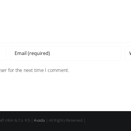
ser for the next time I comment.
aft mbH & Co. KG |
Avada
| All Rights Reserved |