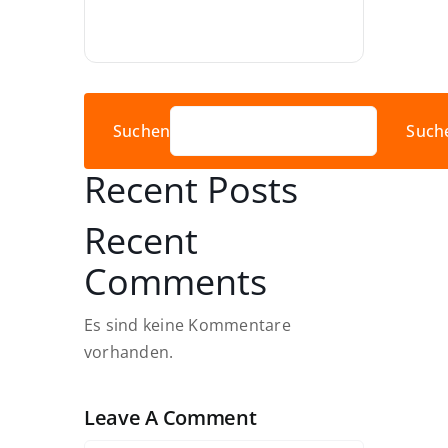
Suchen
Such
Recent Posts
Recent
Comments
Es sind keine Kommentare
vorhanden.
Leave A Comment