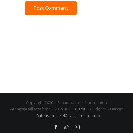
Copyright 2026 – Schaumburger Nachrichten
Verlagsgesellschaft mbH & Co. KG |
Avada
| All Rights Reserved
|
Datenschutzerklärung
|
Impressum
Facebook
Tiktok
Instagram