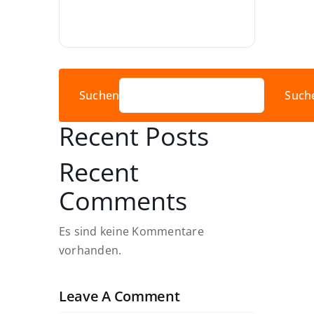
Suchen
Such
Recent Posts
Recent
Comments
Es sind keine Kommentare
vorhanden.
Leave A Comment