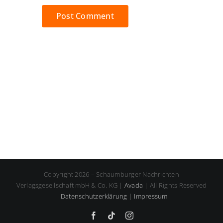
Copyright 2026 – Schaumburger Nachrichten
Verlagsgesellschaft mbH & Co. KG |
Avada
| All Rights Reserved
|
Datenschutzerklärung
|
Impressum
Facebook
Tiktok
Instagram