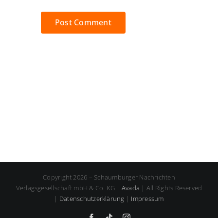
Copyright 2026 – Schaumburger Nachrichten
Verlagsgesellschaft mbH & Co. KG |
Avada
| All Rights Reserved
|
Datenschutzerklärung
|
Impressum
Facebook
Tiktok
Instagram