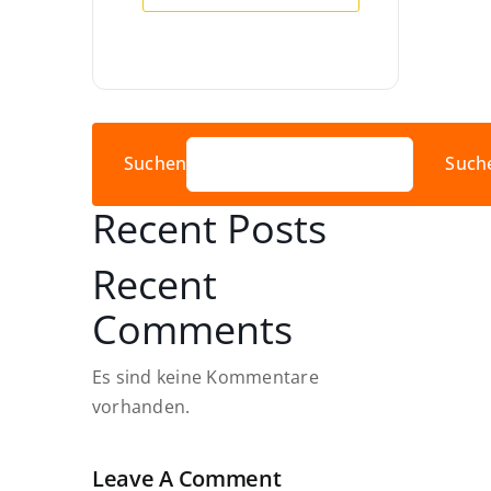
Suchen
Such
Recent Posts
Recent
Comments
Es sind keine Kommentare
vorhanden.
Leave A Comment