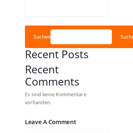
Suchen
Such
Recent Posts
Recent
Comments
Es sind keine Kommentare
vorhanden.
Leave A Comment
Comment