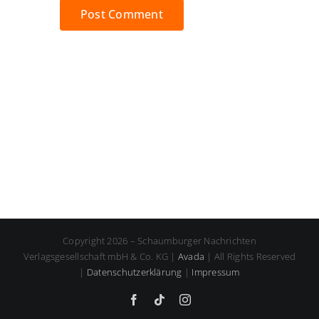
Copyright 2026 – Schaumburger Nachrichten
Verlagsgesellschaft mbH & Co. KG |
Avada
| All Rights Reserved
|
Datenschutzerklärung
|
Impressum
Facebook
Tiktok
Instagram