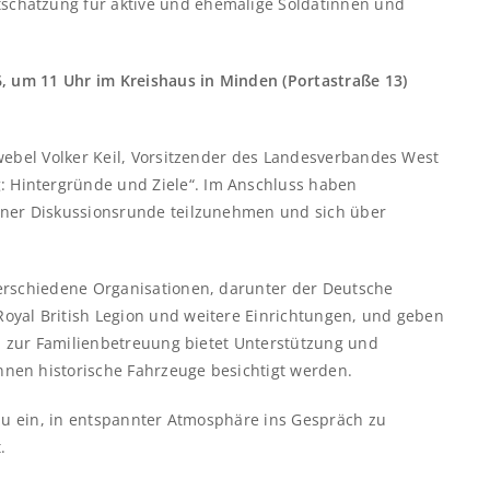
chätzung für aktive und ehemalige Soldatinnen und
6, um 11 Uhr im Kreishaus in Minden (Portastraße 13)
webel Volker Keil, Vorsitzender des Landesverbandes West
Hintergründe und Ziele“. Im Anschluss haben
iner Diskussionsrunde teilzunehmen und sich über
verschiedene Organisationen, darunter der Deutsche
oyal British Legion und weitere Einrichtungen, und geben
nd zur Familienbetreuung bietet Unterstützung und
nen historische Fahrzeuge besichtigt werden.
azu ein, in entspannter Atmosphäre ins Gespräch zu
.